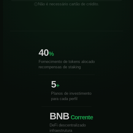
Não é necessário cartão de crédito.
40
%
Fornecimento de tokens alocado
recompensas de staking
5
+
Planos de investimento
para cada perfil
BNB
Corrente
DeFi descentralizado
infraestrutura