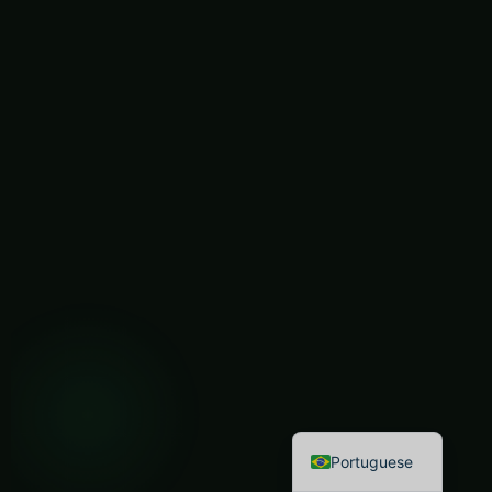
Spanish
Italian
German
French
English
Portuguese