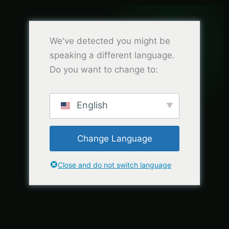
We've detected you might be
speaking a different language.
Do you want to change to:
English
Change Language
Close and do not switch language