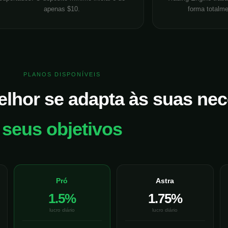
apenas $10.
forma totalm
PLANOS DISPONÍVEIS
elhor se adapta às suas ne
seus objetivos
Pró
Astra
1.5%
1.75%
lucro diário
lucro diário