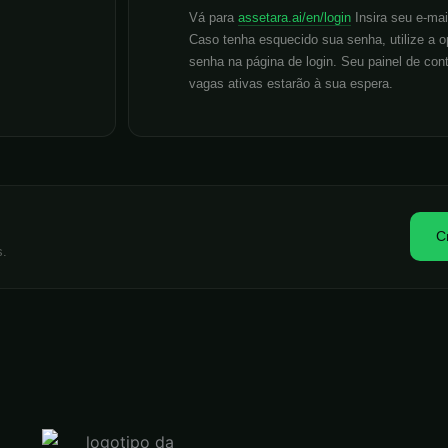
nome. Você pode monitorar seus retornos, v
a conta após se
nos de
Vá para
assetara.ai/en/login
Insira seu e-mai
staking e participar da governança da DAO —
 Isso permite
Caso tenha esquecido sua senha, utilize a 
painel de controle.
o — por exemplo,
senha na página de login. Seu painel de con
tempo para
vagas ativas estarão à sua espera.
C
s.