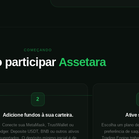
COMEÇANDO
participar
Assetara
2
Adicione fundos à sua carteira.
Ative
Conecte sua MetaMask, TrustWallet ou
Escolha um plano de
edger. Deposite USDT, BNB ou outros ativos
preferência de saq
suportados. O depósito mínimo inicial é de
Trading Engine trab