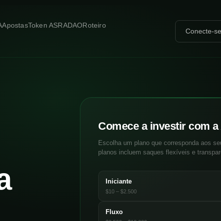
A
Apostas
Token ASRA
DAO
Roteiro
Conecte-s
Comece a investir com a
Escolha um plano que corresponda aos seu
planos incluem saques flexíveis e transpar
a
Iniciante
$10 – $2.500
Fluxo