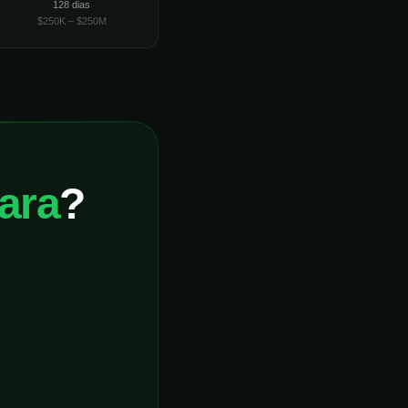
128 dias
$250K – $250M
ara
?