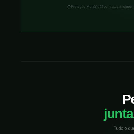
Proteção MultiSig
contratos intelige
P
junt
Tudo o que