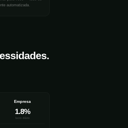
ente automatizada.
cessidades.
Empresa
1.8%
lucro diário