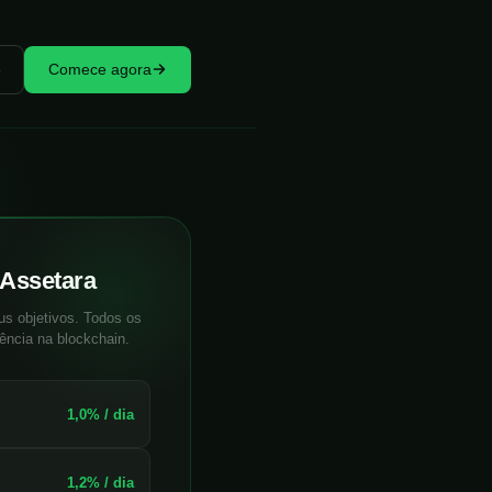
e
Comece agora
 Assetara
s objetivos. Todos os
ência na blockchain.
1,0% / dia
1,2% / dia