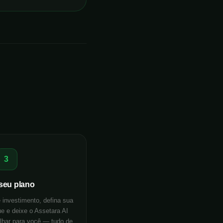
3
 seu plano
 investimento, defina sua
ue e deixe o Assetara AI
alhar para você — tudo de