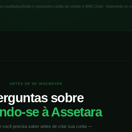
ntes auditados
Não é necessário cartão de crédito.
BNB Chain · totalmente on-c
ANTES DE SE INSCREVER
erguntas sobre
ando-se à Assetara
 você precisa saber antes de criar sua conta —