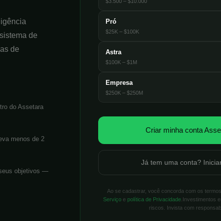
$3.500 – $10.000
ligência
Pró
$25K – $100K
ssistema de
vas de
Astra
$100K – $1M
Empresa
$250K – $250M
tro do Assetara
Criar minha conta Asse
 Leva menos de 2
Já tem uma conta? Inicia
seus objetivos —
Ao se cadastrar, você concorda com os termos
Serviço
e
política de Privacidade
.Investimentos 
riscos. Invista com responsabi