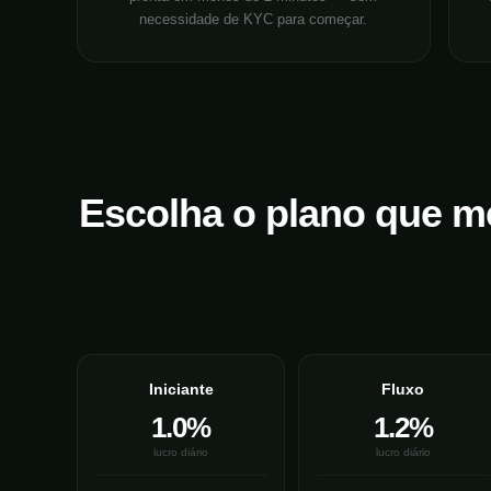
necessidade de KYC para começar.
Escolha o plano que m
Iniciante
Fluxo
1.0%
1.2%
lucro diário
lucro diário