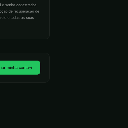
erificar recompensas de
l e senha cadastrados.
 tudo a partir do seu
opção de recuperação de
trole e todas as suas
riar minha conta
Spanish
Italian
German