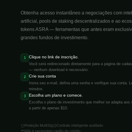
Obtenha acesso instantâneo a negociações com inte
artificial, pools de staking descentralizados e ao eco
tokens ASRA — ferramentas que antes eram exclusi
grandes fundos de investimento.
Clique no link de inscrição.
1
Você será redirecionado diretamente para a página de cadas
— nenhum download é necessário.
Crie sua conta
2
Insira seu e-mail, defina uma senha e verifique sua conta.
minutos.
Escolha um plano e comece.
3
Escolha o plano de investimento que melhor se adapta aos 
a partir de apenas $10.
Proteção MultiSig
Contrato inteligente auditado
Não é necessário cartão de crédito.