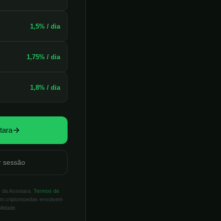
1,5% / dia
1,75% / dia
1,8% / dia
tara
r sessão
 da Assetara.
Termos de
em criptomoedas envolvem
lidade.