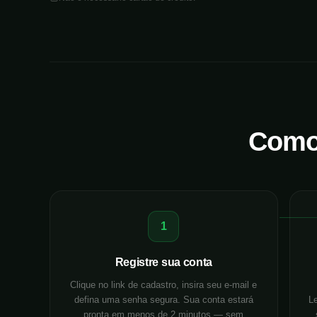
Como 
1
Registre sua conta
Clique no link de cadastro, insira seu e-mail e
defina uma senha segura. Sua conta estará
L
pronta em menos de 2 minutos — sem