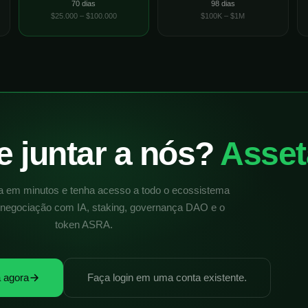
70 dias
98 dias
$25.000 – $100.000
$100K – $1M
e juntar a nós?
Asset
ta em minutos e tenha acesso a todo o ecossistema
negociação com IA, staking, governança DAO e o
token ASRA.
a agora
Faça login em uma conta existente.