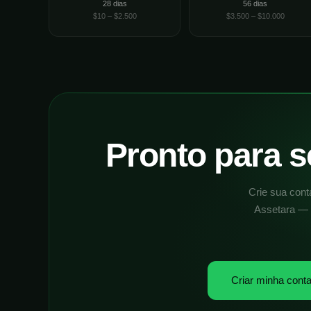
28 dias
56 dias
$10 – $2.500
$3.500 – $10.000
Pronto para s
Crie sua con
Assetara — 
Criar minha cont